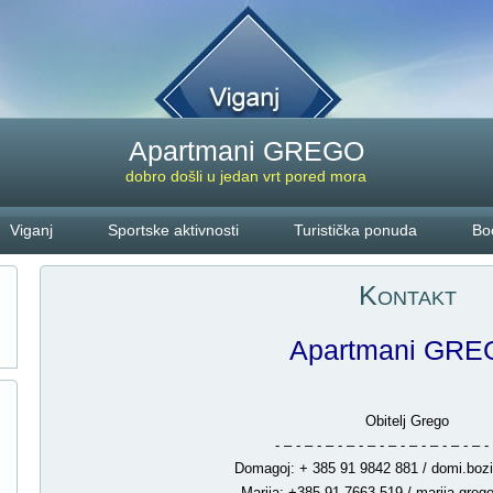
Apartmani GREGO
dobro došli u jedan vrt pored mora
Viganj
Sportske aktivnosti
Turistička ponuda
Bo
Kontakt
Apartmani GR
Obitelj Grego
- – - – - – - – - – - – - – - – - – - – - 
Domagoj: + 385 91 9842 881 / domi.bo
Marija: +385 91 7663 519 / marija.gre