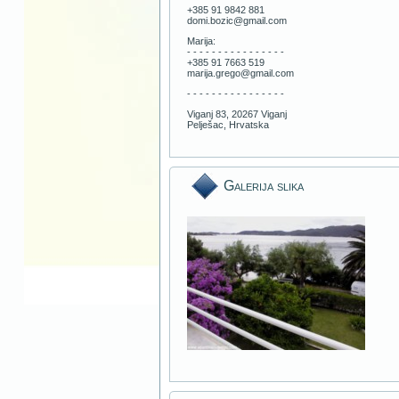
+385 91 9842 881
domi.bozic@gmail.com
Marija:
- - - - - - - - - - - - - - - -
+385 91 7663 519
marija.grego@gmail.com
- - - - - - - - - - - - - - - -
Viganj 83, 20267 Viganj
Pelješac, Hrvatska
Galerija slika