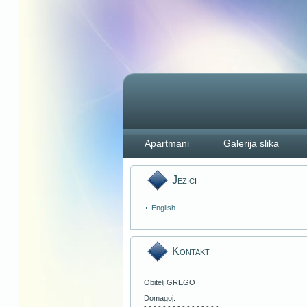
Apartmani
Galerija slika
Jezici
English
Kontakt
Obitelj GREGO
Domagoj:
- - - - - - - - - - - - - - - -