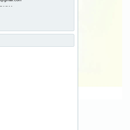
– - – - -