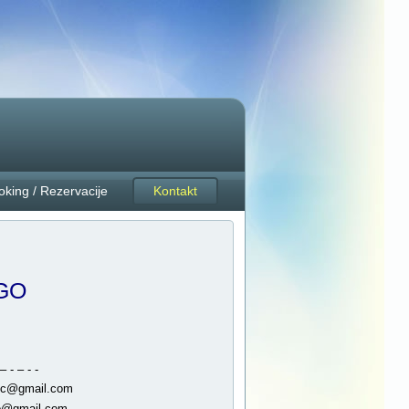
oking / Rezervacije
Kontakt
EGO
– - – - -
zic@gmail.com
go@gmail.com